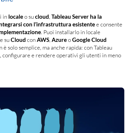
i in
locale
o su
cloud
,
Tableau Server ha la
integrarsi con l’infrastruttura esistente
e consente
i implementazione
. Puoi installarlo in locale
re su
Cloud
con
AWS
,
Azure
o
Google Cloud
on è solo semplice, ma anche rapida: con Tableau
e, configurare e rendere operativi gli utenti in meno