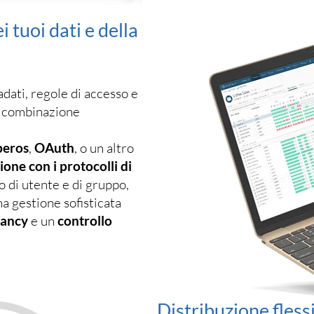
i tuoi dati e della
adati, regole di accesso e
ta combinazione
beros
,
OAuth
, o un altro
ione con i protocolli di
lo di utente e di gruppo,
a gestione sofisticata
nancy
e un
controllo
Distribuzione fless