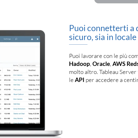
Puoi connetterti a 
sicuro, sia in local
Puoi lavorare con le più co
Hadoop
,
Oracle
,
AWS Reds
molto altro. Tableau Server
le
API
per accedere a centina