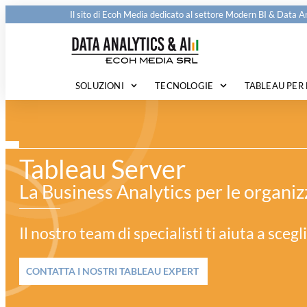
Il sito di
Ecoh Media
dedicato al settore Modern BI & Data An
SOLUZIONI
TECNOLOGIE
TABLEAU PER 
Tableau Server
La Business Analytics per le organiz
Il nostro team di specialisti ti aiuta a sceg
CONTATTA I NOSTRI TABLEAU EXPERT