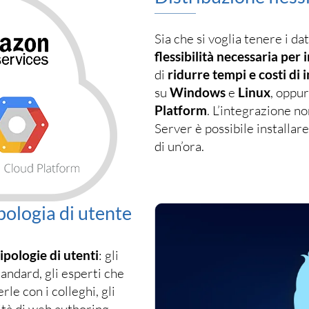
Sia che si voglia tenere i dat
flessibilità necessaria per 
di
ridurre tempi e costi d
su
Windows
e
Linux
, oppu
Platform
. L’integrazione n
Server è possibile installar
di un’ora.
pologia di utente
ipologie di utenti
: gli
andard, gli esperti che
le con i colleghi, gli
ità di web authoring.