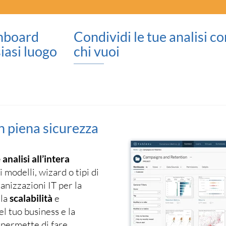
shboard
Condividi le tue analisi c
siasi luogo
chi vuoi
 in piena sicurezza
analisi all’intera
i modelli, wizard o tipi di
anizzazioni IT per la
 la
scalabilità
e
el tuo business e la
i permette di fare