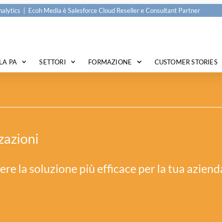
alytics | Ecoh Media è Salesforce Cloud Reseller e Consultant Partner
LA PA
SETTORI
FORMAZIONE
CUSTOMER STORIES
zazioni
liere la soluzione più efficace per la tua aziend