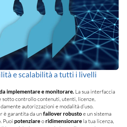
lità e scalabilità a tutti i livelli
 da implementare e monitorare.
La sua interfaccia
 sotto controllo contenuti, utenti, licenze,
pidamente autorizzazioni e modalità d’uso.
r è garantita da un
failover robusto
e un sistema
o
. Puoi
potenziare
o
ridimensionare
la tua licenza,