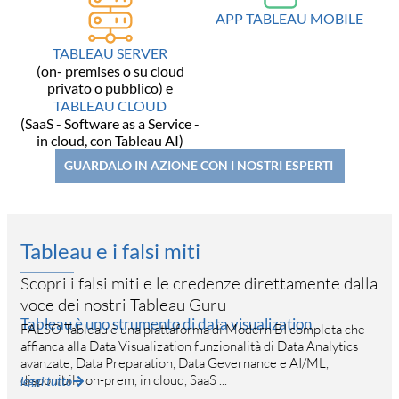
APP TABLEAU MOBILE
TABLEAU SERVER
(on- premises o su cloud
privato o pubblico) e
TABLEAU CLOUD
(SaaS - Software as a Service -
in cloud, con Tableau AI)
GUARDALO IN AZIONE CON I NOSTRI ESPERTI
Tableau e i falsi miti
Scopri i falsi miti e le credenze direttamente dalla
voce dei nostri Tableau Guru
Tableau è uno strumento di data visualization
Tab
FALSO Tableau è una piattaforma di Modern BI completa che
nu
affianca alla Data Visualization funzionalità di Data Analytics
avanzate, Data Preparation, Data Gevernance e AI/ML,
disponibile on-prem, in cloud, SaaS ...
leggi tutto