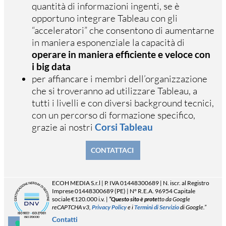
quantità di informazioni ingenti, se è
opportuno integrare Tableau con gli
“acceleratori” che consentono di aumentarne
in maniera esponenziale la capacità di
operare in maniera efficiente e veloce con
i big data
per affiancare i membri dell’organizzazione
che si troveranno ad utilizzare Tableau, a
tutti i livelli e con diversi background tecnici,
con un percorso di formazione specifico,
grazie ai nostri
Corsi Tableau
CONTATTACI
ECOH MEDIA S.r.l | P. IVA
01448300689 | N. iscr. al Registro
Imprese
01448300689
(PE) | N° R.E.A. 96954 Capitale
sociale €120.000 i.v. |
“Questo sito è prote
tto da Google
reCAPTCHA v3,
Privacy Policy
e i
Termini di Servizio
di Google.”
Contatti