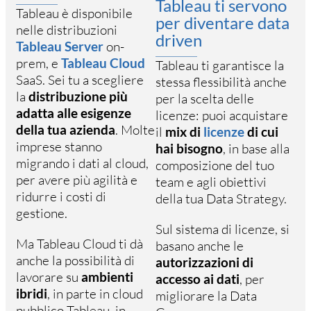
Tableau ti servono
Tableau è disponibile
per diventare data
nelle distribuzioni
driven
Tableau Server
on-
prem, e
Tableau Cloud
Tableau ti garantisce la
SaaS. Sei tu a scegliere
stessa flessibilità anche
la
distribuzione più
per la scelta delle
adatta alle esigenze
licenze: puoi acquistare
della tua azienda
. Molte
il
mix di
licenze
di cui
imprese stanno
hai bisogno
, in base alla
migrando i dati al cloud,
composizione del tuo
per avere più agilità e
team e agli obiettivi
ridurre i costi di
della tua Data Strategy.
gestione.
Sul sistema di licenze, si
Ma Tableau Cloud ti dà
basano anche le
anche la possibilità di
autorizzazioni di
lavorare su
ambienti
accesso ai dati
, per
ibridi
, in parte in cloud
migliorare la Data
pubblico Tableau, in