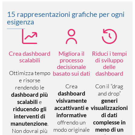
15 rappresentazioni grafiche per ogni
esigenza
Crea dashboard
Migliora il
Riduci i tempi
scalabili
processo
di sviluppo
decisionale
delle
Ottimizza tempo
basato sui dati
dashboard
e risorse
Crea
Con il “drag
rendendo le
dashboard
and drop”
dashboard più
visivamente
generi
scalabili
e
accattivanti e
visualizzazioni
riducendo gli
informative
di dati
interventi di
offrendo un
complesse in
manutenzione
.
modo originale
meno di un
Non dovrai più