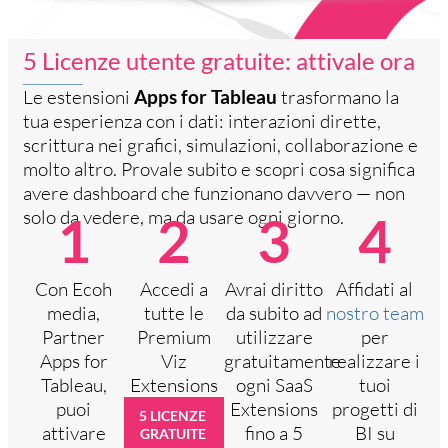
5 Licenze utente gratuite: attivale ora
Le estensioni
Apps for Tableau
trasformano la
tua esperienza con i dati: interazioni dirette,
scrittura nei grafici, simulazioni, collaborazione e
molto altro. Provale subito e scopri cosa significa
avere dashboard che funzionano davvero — non
solo da vedere, ma da usare ogni giorno.
1
2
3
4
Con Ecoh
Accedi a
Avrai diritto
Affidati al
media,
tutte le
da subito ad
nostro team
Partner
Premium
utilizzare
per
Apps for
Viz
gratuitamente
realizzare i
Tableau,
Extensions
ogni SaaS
tuoi
puoi
Extensions
progetti di
5 LICENZE
attivare
fino a 5
BI su
GRATUITE