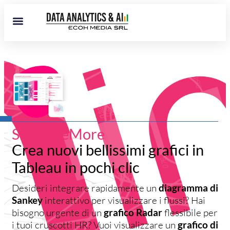
ShowMeMore
Crea nuovi bellissimi grafici in ​​
Tableau in pochi clic
Desideri integrare rapidamente un
diagramma di
Sankey
interattivo per visualizzare i flussi? Hai
bisogno urgente di un
grafico Radar
flessibile per
i tuoi cruscotti HR? Vuoi visualizzare un
grafico di