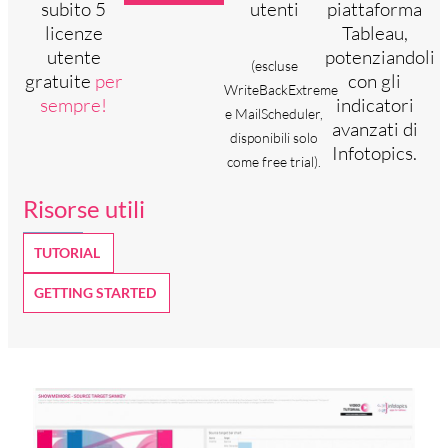
subito 5
utenti
piattaforma
licenze
Tableau,
utente
potenziandoli
(escluse
gratuite
per
con gli
WriteBackExtreme
sempre!
indicatori
e MailScheduler,
avanzati di
disponibili solo
Infotopics.
come free trial).
Risorse utili
TUTORIAL
GETTING STARTED