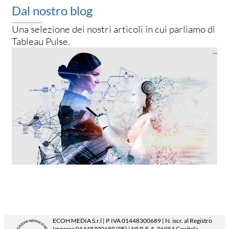
Dal nostro blog
Una selezione dei nostri articoli in cui parliamo di
Tableau Pulse.
Bus
all
27 
ECOH MEDIA S.r.l | P. IVA
01448300689 | N. iscr. al Registro
Imprese
01448300689
(PE) | N° R.E.A. 96954 Capitale