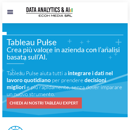
Tableau Pulse
Crea più valore in azienda con l’analisi
basata sull’AI.
Tableau Pulse aiuta tutti a
integrare i dati nel
lavoro quotidiano
per prendere
decisioni
migliori
e più rapidamente, senza dover imparare
un nuovo strumento.
CHIEDI AI NOSTRI TABLEAU EXPERT