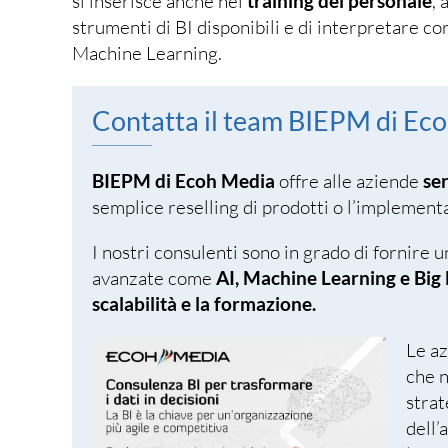
si inserisce anche nel
training del personale
, 
strumenti di BI disponibili e di interpretare c
Machine Learning.
Contatta il team BIEPM di Ec
BIEPM di Ecoh Media
offre alle aziende
se
semplice reselling di prodotti o l’implementa
I nostri consulenti sono in grado di fornire
avanzate come
AI, Machine Learning e Big D
scalabilità e la formazione.
Le az
che n
strat
dell’