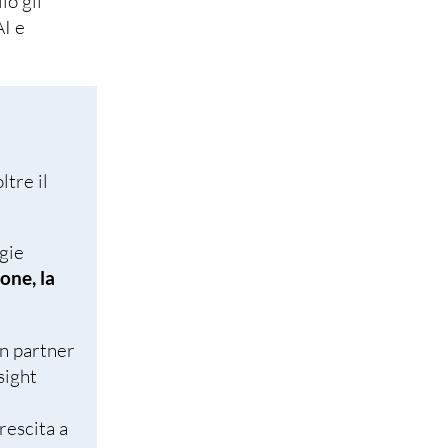
io gli
AI e
ltre il
gie
one, la
n partner
sight
rescita a