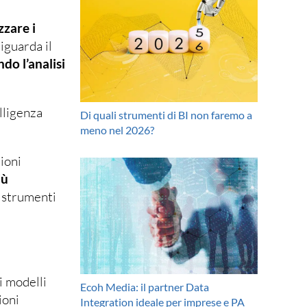
zare i
iguarda il
do l’analisi
elligenza
Di quali strumenti di BI non faremo a
meno nel 2026?
ioni
iù
i strumenti
i modelli
Ecoh Media: il partner Data
ioni
Integration ideale per imprese e PA