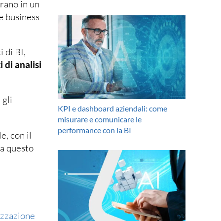
erano in un
e business
 di BI,
 di analisi
 gli
KPI e dashboard aziendali: come
misurare e comunicare le
performance con la BI
e, con il
 a questo
izzazione