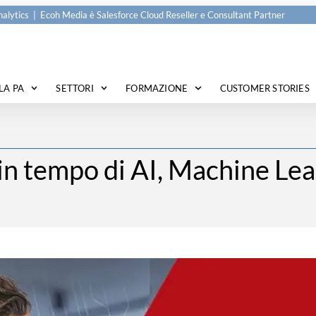
alytics | Ecoh Media è Salesforce Cloud Reseller e Consultant Partner
LA PA
SETTORI
FORMAZIONE
CUSTOMER STORIES
n tempo di AI, Machine Lea